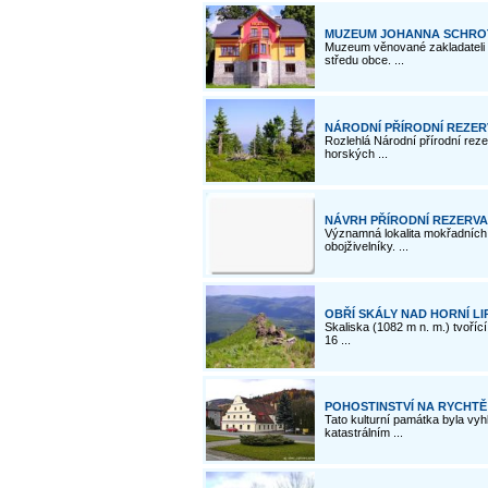
MUZEUM JOHANNA SCHROT
Muzeum věnované zakladateli 
středu obce. ...
NÁRODNÍ PŘÍRODNÍ REZER
Rozlehlá Národní přírodní rez
horských ...
NÁVRH PŘÍRODNÍ REZERVA
Významná lokalita mokřadních s
obojživelníky. ...
OBŘÍ SKÁLY NAD HORNÍ L
Skaliska (1082 m n. m.) tvořící
16 ...
POHOSTINSTVÍ NA RYCHTĚ 
Tato kulturní památka byla vyh
katastrálním ...