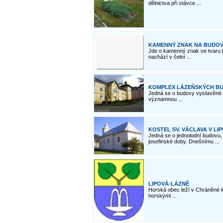
dělnictva při stávce ...
KAMENNÝ ZNAK NA BUDOVĚ 
Jde o kamenný znak ve tvaru b
nachází v čelní ...
KOMPLEX LÁZEŇSKÝCH BU
Jedná se o budovy vystavěné př
významnou ...
KOSTEL SV. VÁCLAVA V LI
Jedná se o jednolodní budovu,
josefinské doby. Dnešnímu ...
LIPOVÁ-LÁZNĚ
Horská obec leží v Chráněné k
horskými ...