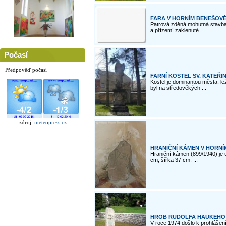
FARA V HORNÍM BENEŠOV
Patrová zděná mohutná stavba 
a přízemí zaklenuté ...
Počasí
Předpověď počasí
FARNÍ KOSTEL SV. KATEŘI
Kostel je dominantou města, le
byl na středověkých ...
zdroj:
meteopress.cz
HRANIČNÍ KÁMEN V HORNÍ
Hraniční kámen (899/1940) je
cm, šířka 37 cm. ...
HROB RUDOLFA HAUKEHO 
V roce 1974 došlo k prohlášení