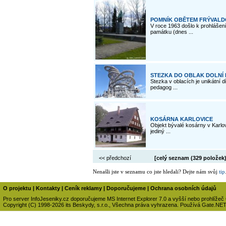
POMNÍK OBĚTEM FRÝVALDO
V roce 1963 došlo k prohlášení
památku (dnes ...
STEZKA DO OBLAK DOLNÍ
Stezka v oblacích je unikátní 
pedagog ...
KOSÁRNA KARLOVICE
Objekt bývalé kosárny v Karlov
jediný ...
<< předchozí
[celý seznam (
329 položek
Nenašli jste v seznamu co jste hledali? Dejte nám svůj
tip
O projektu
|
Kontakty
|
Ceník reklamy
|
Doporučujeme
|
Ochrana osobních údajů
Pro server InfoJeseniky.cz doporučujeme MS Internet Explorer 7.0 a vyšší nebo prohlížeč
Copyright (C) 1998-2026 its Beskydy, s.r.o., Všechna práva vyhrazena. Používá Gate.NE