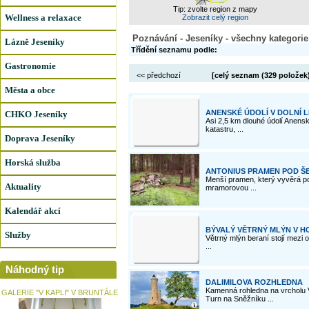
Tip: zvolte region z mapy
Wellness a relaxace
Zobrazit celý region
Poznávání - Jeseníky - všechny kategorie
Lázně Jeseníky
Třídění seznamu podle:
Gastronomie
<< předchozí
[celý seznam (
329 položek
Města a obce
ANENSKÉ ÚDOLÍ V DOLNÍ L
CHKO Jeseníky
Asi 2,5 km dlouhé údolí Anens
katastru, ...
Doprava Jeseníky
Horská služba
ANTONIUS PRAMEN POD Š
Menší pramen, který vyvěrá p
Aktuality
mramorovou ...
Kalendář akcí
BÝVALÝ VĚTRNÝ MLÝN V H
Služby
Větrný mlýn beraní stojí mezi 
...
Náhodný tip
DALIMILOVA ROZHLEDNA
Kamenná rohledna na vrcholu V
GALERIE "V KAPLI" V BRUNTÁLE
Turn na Sněžníku ...