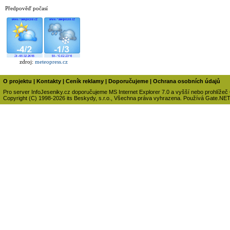
Předpověď počasí
zdroj:
meteopress.cz
O projektu
|
Kontakty
|
Ceník reklamy
|
Doporučujeme
|
Ochrana osobních údajů
Pro server InfoJeseniky.cz doporučujeme MS Internet Explorer 7.0 a vyšší nebo prohlížeč
Copyright (C) 1998-2026 its Beskydy, s.r.o., Všechna práva vyhrazena. Používá Gate.NE