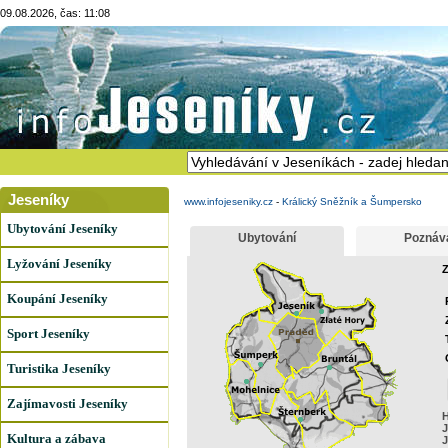
09.08.2026, čas: 11:08
Jeseníky
www.infojeseniky.cz
-
Králický Sněžník a Šumpersko
Ubytování Jeseníky
Ubytování
Poznáv
Lyžování Jeseníky
Z
Koupání Jeseníky
Sport Jeseníky
Turistika Jeseníky
Zajímavosti Jeseníky
H
J
Kultura a zábava
J