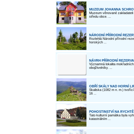
MUZEUM JOHANNA SCHROT
Muzeum věnované zakladateli 
středu obce. ...
NÁRODNÍ PŘÍRODNÍ REZER
Rozlehlá Národní přírodní rez
horských ...
NÁVRH PŘÍRODNÍ REZERVA
Významná lokalita mokřadních s
obojživelníky. ...
OBŘÍ SKÁLY NAD HORNÍ L
Skaliska (1082 m n. m.) tvořící
16 ...
POHOSTINSTVÍ NA RYCHTĚ 
Tato kulturní památka byla vyh
katastrálním ...