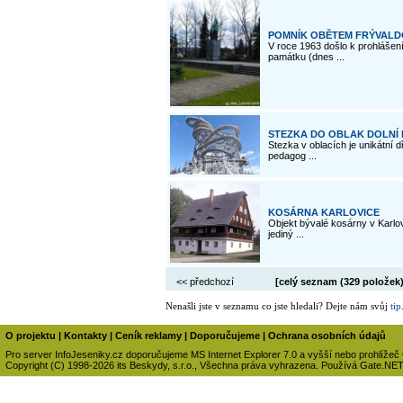
POMNÍK OBĚTEM FRÝVALDO
V roce 1963 došlo k prohlášení
památku (dnes ...
STEZKA DO OBLAK DOLNÍ
Stezka v oblacích je unikátní 
pedagog ...
KOSÁRNA KARLOVICE
Objekt bývalé kosárny v Karlov
jediný ...
<< předchozí
[celý seznam (
329 položek
Nenašli jste v seznamu co jste hledali? Dejte nám svůj
tip
O projektu
|
Kontakty
|
Ceník reklamy
|
Doporučujeme
|
Ochrana osobních údajů
Pro server InfoJeseniky.cz doporučujeme MS Internet Explorer 7.0 a vyšší nebo prohlížeč
Copyright (C) 1998-2026 its Beskydy, s.r.o., Všechna práva vyhrazena. Používá Gate.NE