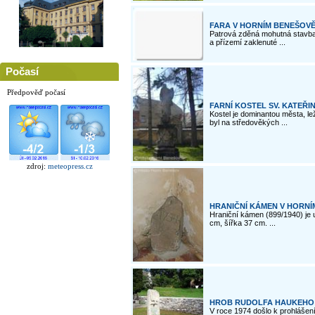
FARA V HORNÍM BENEŠOV
Patrová zděná mohutná stavba 
a přízemí zaklenuté ...
Počasí
Předpověď počasí
FARNÍ KOSTEL SV. KATEŘI
Kostel je dominantou města, le
byl na středověkých ...
zdroj:
meteopress.cz
HRANIČNÍ KÁMEN V HORNÍ
Hraniční kámen (899/1940) je
cm, šířka 37 cm. ...
HROB RUDOLFA HAUKEHO 
V roce 1974 došlo k prohlášení