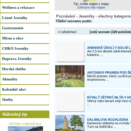
Tip: zvolte region z mapy
Wellness a relaxace
Zobrazit celý region
Poznávání - Jeseníky - všechny kategorie
Lázně Jeseníky
Třídění seznamu podle:
Gastronomie
<< předchozí
[celý seznam (
329 položek
Města a obce
ANENSKÉ ÚDOLÍ V DOLNÍ L
CHKO Jeseníky
Asi 2,5 km dlouhé údolí Anens
katastru, ...
Doprava Jeseníky
Horská služba
ANTONIUS PRAMEN POD Š
Menší pramen, který vyvěrá p
Aktuality
mramorovou ...
Kalendář akcí
BÝVALÝ VĚTRNÝ MLÝN V H
Služby
Větrný mlýn beraní stojí mezi 
...
Náhodný tip
DALIMILOVA ROZHLEDNA
Kamenná rohledna na vrcholu V
PETRIN V BRUNTÁLE
Turn na Sněžníku ...