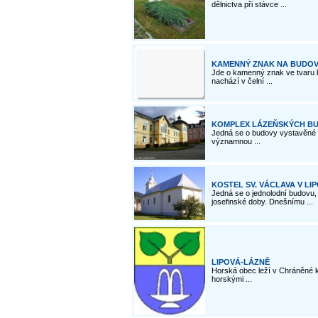
dělnictva při stávce ...
KAMENNÝ ZNAK NA BUDOVĚ 
Jde o kamenný znak ve tvaru b
nachází v čelní ...
KOMPLEX LÁZEŇSKÝCH BU
Jedná se o budovy vystavěné př
významnou ...
KOSTEL SV. VÁCLAVA V LI
Jedná se o jednolodní budovu,
josefinské doby. Dnešnímu ...
LIPOVÁ-LÁZNĚ
Horská obec leží v Chráněné k
horskými ...