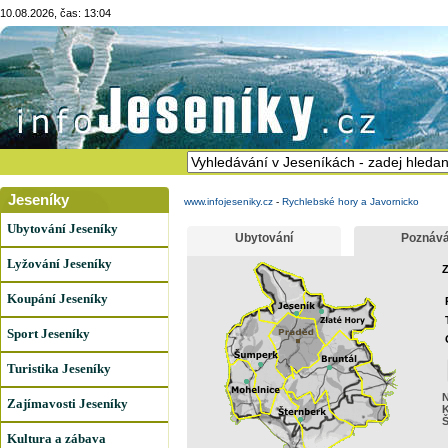
10.08.2026, čas: 13:04
Jeseníky
www.infojeseniky.cz
-
Rychlebské hory a Javornicko
Ubytování Jeseníky
Ubytování
Poznává
Lyžování Jeseníky
Z
Koupání Jeseníky
Sport Jeseníky
Turistika Jeseníky
N
Zajímavosti Jeseníky
K
Š
Kultura a zábava