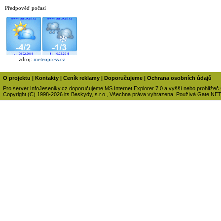
Předpověď počasí
zdroj:
meteopress.cz
O projektu
|
Kontakty
|
Ceník reklamy
|
Doporučujeme
|
Ochrana osobních údajů
Pro server InfoJeseniky.cz doporučujeme MS Internet Explorer 7.0 a vyšší nebo prohlížeč
Copyright (C) 1998-2026 its Beskydy, s.r.o., Všechna práva vyhrazena. Používá Gate.NE