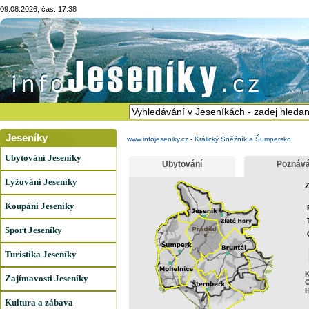
09.08.2026, čas: 17:38
Jeseníky
www.infojeseniky.cz
-
Králický Sněžník a Šumpersko
Ubytování Jeseníky
Ubytování
Poznává
Lyžování Jeseníky
Z
Koupání Jeseníky
Sport Jeseníky
Turistika Jeseníky
K
Zajímavosti Jeseníky
H
Kultura a zábava