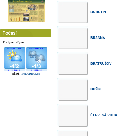
BOHUTÍN
Počasí
BRANNÁ
Předpověď počasí
BRATRUŠOV
zdroj:
meteopress.cz
BUŠÍN
ČERVENÁ VODA