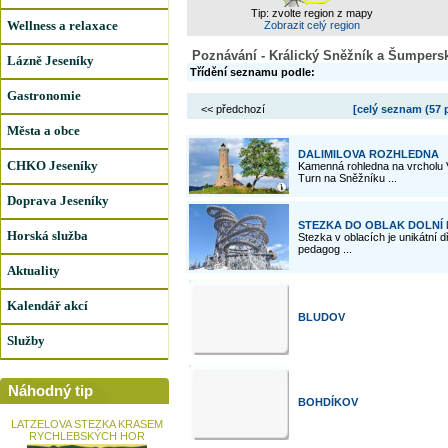
Tip: zvolte region z mapy
Wellness a relaxace
Zobrazit celý region
Poznávání - Králický Sněžník a Šumpersk
Lázně Jeseníky
Třídění seznamu podle:
Gastronomie
<< předchozí
[celý seznam (
57 
Města a obce
DALIMILOVA ROZHLEDNA
CHKO Jeseníky
Kamenná rohledna na vrcholu V
Turn na Sněžníku ...
Doprava Jeseníky
STEZKA DO OBLAK DOLNÍ
Horská služba
Stezka v oblacích je unikátní 
pedagog ...
Aktuality
Kalendář akcí
BLUDOV
Služby
Náhodný tip
BOHDÍKOV
LATZELOVA STEZKA KRASEM
RYCHLEBSKÝCH HOR