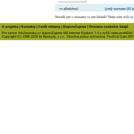
<< předchozí
[celý seznam (
57 
Nenašli jste v seznamu co jste hledali? Dejte nám svůj
tip
O projektu
|
Kontakty
|
Ceník reklamy
|
Doporučujeme
|
Ochrana osobních údajů
Pro server InfoJeseniky.cz doporučujeme MS Internet Explorer 7.0 a vyšší nebo prohlížeč
Copyright (C) 1998-2026 its Beskydy, s.r.o., Všechna práva vyhrazena. Používá Gate.NE