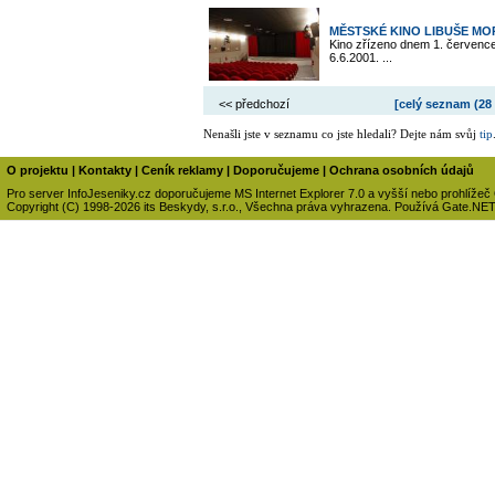
MĚSTSKÉ KINO LIBUŠE M
Kino zřízeno dnem 1. července
6.6.2001. ...
<< předchozí
[celý seznam (
28
Nenašli jste v seznamu co jste hledali? Dejte nám svůj
tip
O projektu
|
Kontakty
|
Ceník reklamy
|
Doporučujeme
|
Ochrana osobních údajů
Pro server InfoJeseniky.cz doporučujeme MS Internet Explorer 7.0 a vyšší nebo prohlížeč
Copyright (C) 1998-2026 its Beskydy, s.r.o., Všechna práva vyhrazena. Používá Gate.NE