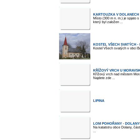
KARTOUZKA V DOLANECH
Místo (300 m n. m.) je spjato
který byl založen ...
KOSTEL VŠECH SVATÝCH -
Kostel Všech svatých v obci B
KŘÍŽOVÝ VRCH U MORAVS
Křížový vrch nad městem Mora
Najdete zde ...
LIPINA
LOM POHOŘANY - DOLANY
Na katatstru obce Dolany, čás
...