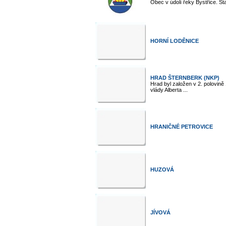
Obec v údolí řeky Bystřice. St
HORNÍ LODĚNICE
HRAD ŠTERNBERK (NKP)
Hrad byl založen v 2. polovině
vlády Alberta ...
HRANIČNÉ PETROVICE
HUZOVÁ
JÍVOVÁ