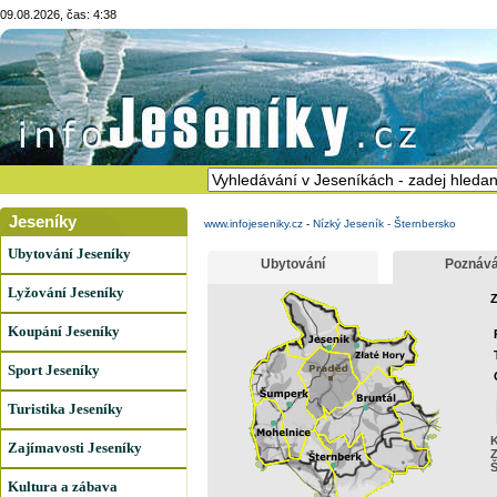
09.08.2026, čas: 4:38
Jeseníky
www.infojeseniky.cz
-
Nízký Jeseník - Šternbersko
Ubytování Jeseníky
Ubytování
Poznává
Lyžování Jeseníky
Z
Koupání Jeseníky
Sport Jeseníky
Turistika Jeseníky
K
Zajímavosti Jeseníky
Z
Š
Kultura a zábava