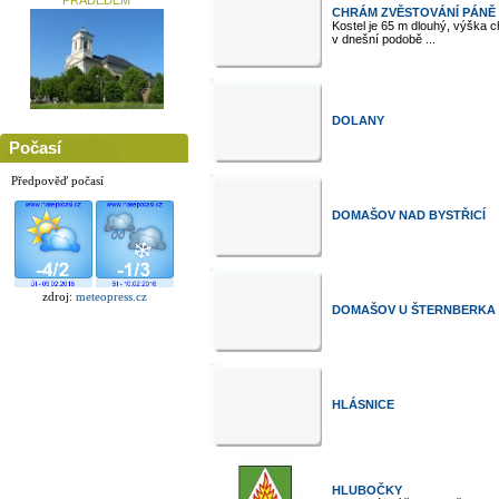
PRADĚDEM
CHRÁM ZVĚSTOVÁNÍ PÁNĚ
Kostel je 65 m dlouhý, výška c
v dnešní podobě ...
DOLANY
Počasí
Předpověď počasí
DOMAŠOV NAD BYSTŘICÍ
zdroj:
meteopress.cz
DOMAŠOV U ŠTERNBERKA
HLÁSNICE
HLUBOČKY