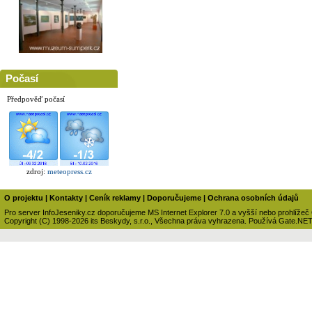
Počasí
Předpověď počasí
zdroj:
meteopress.cz
O projektu
|
Kontakty
|
Ceník reklamy
|
Doporučujeme
|
Ochrana osobních údajů
Pro server InfoJeseniky.cz doporučujeme MS Internet Explorer 7.0 a vyšší nebo prohlížeč
Copyright (C) 1998-2026 its Beskydy, s.r.o., Všechna práva vyhrazena. Používá Gate.NE