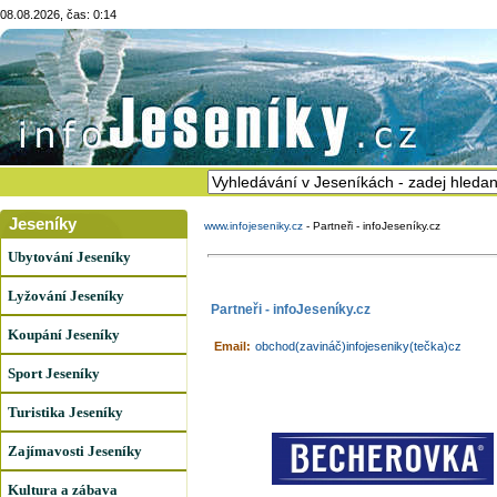
08.08.2026, čas: 0:14
Jeseníky
www.infojeseniky.cz
-
Partneři - infoJeseníky.cz
Ubytování Jeseníky
Lyžování Jeseníky
Partneři - infoJeseníky.cz
Koupání Jeseníky
Email:
obchod(zavináč)infojeseniky(tečka)cz
Sport Jeseníky
Turistika Jeseníky
Zajímavosti Jeseníky
Kultura a zábava