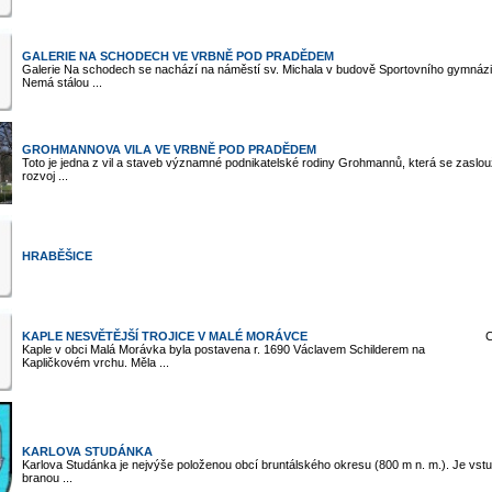
GALERIE NA SCHODECH VE VRBNĚ POD PRADĚDEM
Galerie Na schodech se nachází na náměstí sv. Michala v budově Sportovního gymnázi
Nemá stálou ...
GROHMANNOVA VILA VE VRBNĚ POD PRADĚDEM
Toto je jedna z vil a staveb významné podnikatelské rodiny Grohmannů, která se zaslouž
rozvoj ...
HRABĚŠICE
KAPLE NESVĚTĚJŠÍ TROJICE V MALÉ MORÁVCE
C
Kaple v obci Malá Morávka byla postavena r. 1690 Václavem Schilderem na
Kapličkovém vrchu. Měla ...
KARLOVA STUDÁNKA
Karlova Studánka je nejvýše položenou obcí bruntálského okresu (800 m n. m.). Je vstu
branou ...