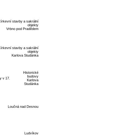
írkevní stavby a sakrální
objekty
Vrbno pod Pradědem
írkevní stavby a sakrální
objekty
Karlova Studánka
Historické
budovy
y v 17.
Karlova
Studánka
Loučná nad Desnou
Ludvíkov