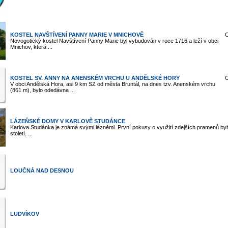
KOSTEL NAVŠTÍVENÍ PANNY MARIE V MNICHOVĚ
C
Novogotický kostel Navštívení Panny Marie byl vybudován v roce 1716 a leží v obci
Mnichov, která ...
KOSTEL SV. ANNY NA ANENSKÉM VRCHU U ANDĚLSKÉ HORY
C
V obci Andělská Hora, asi 9 km SZ od města Bruntál, na dnes tzv. Anenském vrchu
(861 m), bylo odedávna ...
LÁZEŇSKÉ DOMY V KARLOVĚ STUDÁNCE
Karlova Studánka je známá svými lázněmi. První pokusy o využití zdejších pramenů byl
století. ...
LOUČNÁ NAD DESNOU
LUDVÍKOV