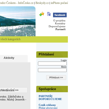
odce Českem - InfoČesko.cz
Beskydy.cz
inPhoto počasí
|
|
O projektu
Kontakty
Doporučujeme
Partneři
všech kategoriích
Přihlášení
Aktivity
Login
Heslo
Spolupráce
PARTNEŘI
ersko
,
Zábřežsko a
DOPORUČUJEME
rsko
,
Nízký Jeseník -
Ceník reklamy
Přidat ubytování