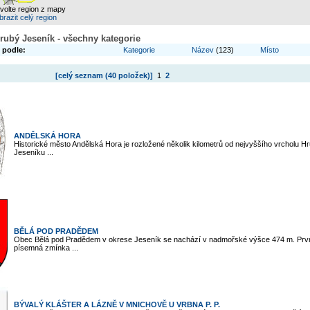
zvolte region z mapy
razit celý region
rubý Jeseník - všechny kategorie
 podle:
Kategorie
Název
(123)
Místo
[celý seznam (
40 položek
)]
1
2
ANDĚLSKÁ HORA
Historické město Andělská Hora je rozložené několik kilometrů od nejvyššího vrcholu H
Jeseníku ...
BĚLÁ POD PRADĚDEM
Obec Bělá pod Pradědem v okrese Jeseník se nachází v nadmořské výšce 474 m. Prv
písemná zmínka ...
BÝVALÝ KLÁŠTER A LÁZNĚ V MNICHOVĚ U VRBNA P. P.