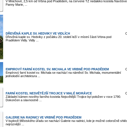
V Mnichově, 2,5 km od Vrbna pod Pradědem, na červené TZ nedaleko kostela Navštíve
Panny Marie, ...
DŘEVĚNÁ KAPLE SV. HEDVIKY VE VIDLÍCH
C
Dřevěná kaple sv. Hedviky z počátku 20. století leží v místní části Vrbna pod
Pradědem Vidly. Vidly ...
EMPIROVÝ FARNÍ KOSTEL SV. MICHALA VE VRBNĚ POD PRADĚDEM
C
Empírový farní kostel sv. Michala se nachází na náměstí Sv. Michala, monumentální
jednolodní architektura ...
FARNÍ KOSTEL NESVĚTĚJŠÍ TROJICE V MALÉ MORÁVCE
C
Základní kámen nového farního kostela Nejsvětější Trojice byl položen v roce 1790.
Dokončen a slavnostně ...
GALERIE NA RADNICI VE VRBNĚ POD PRADĚDEM
V budově Městského úřadu se nachází Galerie na radnici, kde je možné celoročně shlé
nejrůznější ...