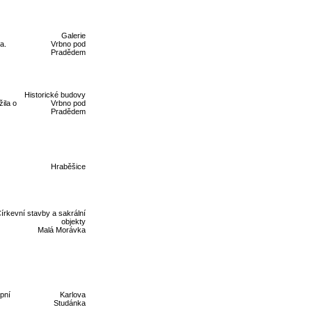
Galerie
a.
Vrbno pod
Pradědem
Historické budovy
ila o
Vrbno pod
Pradědem
Hraběšice
írkevní stavby a sakrální
objekty
Malá Morávka
pní
Karlova
Studánka