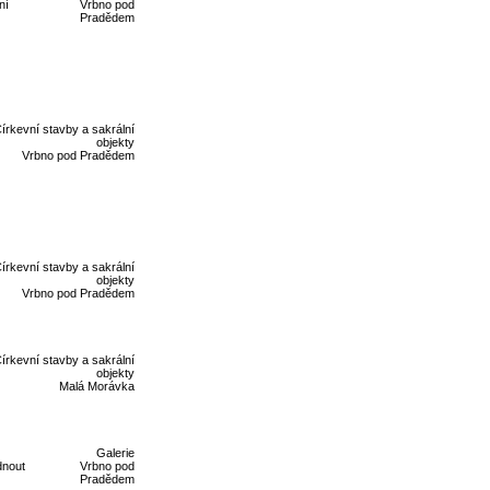
ní
Vrbno pod
Pradědem
írkevní stavby a sakrální
objekty
Vrbno pod Pradědem
írkevní stavby a sakrální
objekty
Vrbno pod Pradědem
írkevní stavby a sakrální
objekty
Malá Morávka
Galerie
dnout
Vrbno pod
Pradědem