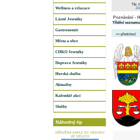
Tip: 
Wellness a relaxace
Zob
Poznávání - H
Lázně Jeseníky
Třídění seznamu
Gastronomie
<< předchozí
Města a obce
CHKO Jeseníky
Doprava Jeseníky
Horská služba
Aktuality
Kalendář akcí
Služby
Náhodný tip
DŘEVĚNÁ KAPLE SV. HEDVIKY
VE VIDLÍCH