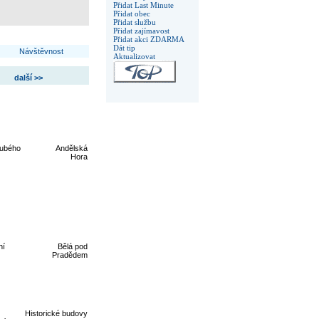
Přidat Last Minute
Přidat obec
Přidat službu
Přidat zajímavost
Přidat akci ZDARMA
Dát tip
Návštěvnost
Aktualizovat
další >>
rubého
Andělská
Hora
ní
Bělá pod
Pradědem
Historické budovy