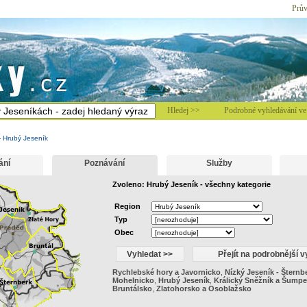
Prův
Hledej >>
Podrobné vyhledávání ve 
-
Hrubý Jeseník
ání
Poznávání
Služby
Zvoleno: Hrubý Jeseník - všechny kategorie
Region
Typ
Obec
Rychlebské hory a Javornicko
,
Nízký Jeseník - Šternb
Mohelnicko
,
Hrubý Jeseník
,
Králický Sněžník a Šumpe
Bruntálsko
,
Zlatohorsko a Osoblažsko