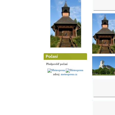
Počasí
Předpověď počasí
zdroj:
meteopress.cz