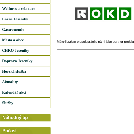
Wellness a relaxace
Lázně Jeseníky
Gastronomie
Města a obce
Máte-li zájem o spolupráci s námi jako partner projek
CHKO Jeseníky
Doprava Jeseníky
Horská služba
Aktuality
Kalendář akcí
Služby
Náhodný tip
Počasí