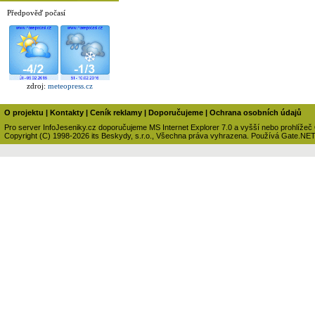
Předpověď počasí
zdroj:
meteopress.cz
O projektu
|
Kontakty
|
Ceník reklamy
|
Doporučujeme
|
Ochrana osobních údajů
Pro server InfoJeseniky.cz doporučujeme MS Internet Explorer 7.0 a vyšší nebo prohlížeč
Copyright (C) 1998-2026 its Beskydy, s.r.o., Všechna práva vyhrazena. Používá Gate.NE