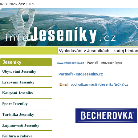
07.08.2026, čas: 19:09
Jeseníky
www.infojeseniky.cz
-
Partneři - infoJeseníky.cz
Ubytování Jeseníky
Partneři - infoJeseníky.cz
Lyžování Jeseníky
Email:
obchod(zavináč)infojeseniky(tečka)cz
Koupání Jeseníky
Sport Jeseníky
Turistika Jeseníky
Zajímavosti Jeseníky
Kultura a zábava