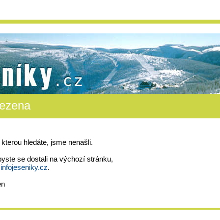
lezena
 kterou hledáte, jsme nenašli.
byste se dostali na výchozí stránku,
nfojeseniky.cz
.
en