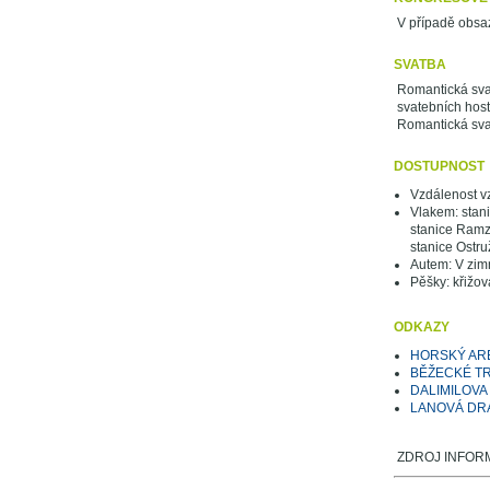
V případě obsaz
SVATBA
Romantická sva
svatebních host
Romantická sv
DOSTUPNOST
Vzdálenost v
Vlakem: stani
stanice Ramzo
stanice Ostru
Autem: V zimn
Pěšky: křižov
ODKAZY
HORSKÝ AR
BĚŽECKÉ TR
DALIMILOV
LANOVÁ DRÁ
ZDROJ INFORM