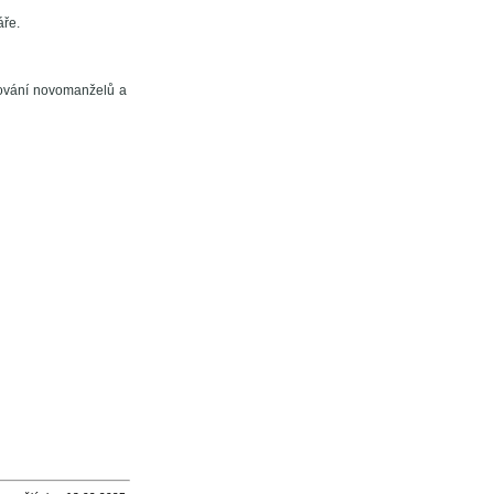
áře.
tování novomanželů a