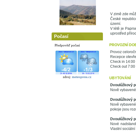
V zimě zde můž
České republic
území.
V létě je Paprs
uprostřed příro
Počasí
PROVOZNÍ DO
Předpověď počasí
Provoz celoročn
Recepce otevře
Check in 14:00
Check out 7:00
zdroj:
meteopress.cz
UBYTOVÁNÍ
Dvoulůžkový po
Nově vybavené p
Dvoulůžkový po
Nově vybavené p
pokoje jsou roz
Dvoulůžkový po
Nové nadstanda
Vlastní sociální