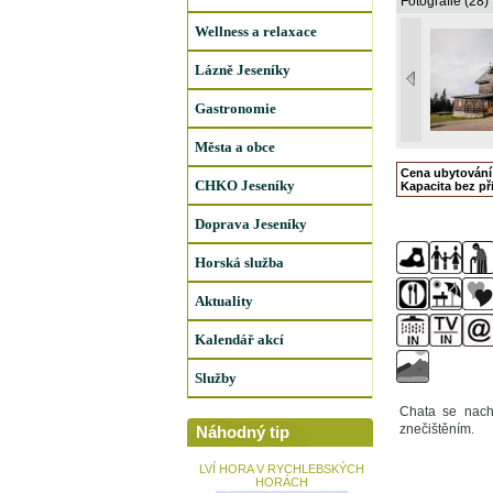
Fotografie (28)
Wellness a relaxace
Lázně Jeseníky
Gastronomie
Města a obce
Cena ubytování
CHKO Jeseníky
Kapacita bez při
Doprava Jeseníky
Horská služba
Aktuality
Kalendář akcí
Služby
Chata se nach
znečištěním.
Náhodný tip
LVÍ HORA V RYCHLEBSKÝCH
HORÁCH