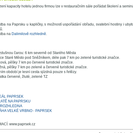
ení kapacity hotelu jednou firmou lze v restauračním sále pořádat školení a semin
tba na Paprsku u kapličky, s možností uspořádání obřadu, svatební hostiny i uby
ů.
atba na
Dalimilově rozhledně
.
zdušnou čarou: 6 km severně od Starého Města
ce Staré Město pod Sněžníkem, déle pak 7 km po zelené turistické značce.
vá, pěšky 7 km po červené turistické značce.
žná, pěšky 7 km po zelené a červené turistické značce.
ím období je lesní cesta sjízdná pouze s řetězy.
atka červené, žluté, zelené TZ
EÁL PAPRSEK
ATĚ NA PAPRSKU
A ROZHLEDNA
HA VELKÉ VRBNO - PAPRSEK
ACÍ: www.paprsek.cz