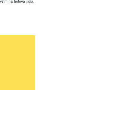
ším na hotová jídla,