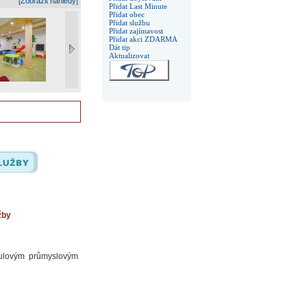
[Zobrazit náhledy]
Přidat Last Minute
Přidat obec
Přidat službu
Přidat zajímavost
Přidat akci ZDARMA
Dát tip
Aktualizovat
žby
nulovým průmyslovým