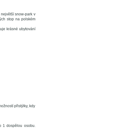
e největší snow-park v
kých stop na polském
tuje krásné ubytování
žností přistýlky, kdy
bo 1 dospělou osobu.