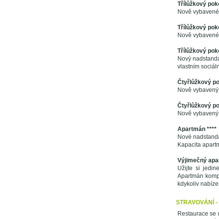
Třílůžkový poko
Nově vybavené p
Třílůžkový poko
Nově vybavené p
Třílůžkový poko
Nový nadstandar
vlastním sociá
Čtyřlůžkový po
Nově vybavený p
Čtyřlůžkový pok
Nově vybavený 
Apartmán ****
Nové nadstandar
Kapacita apart
Výjimečný apa
Užijte si jedi
Apartmán kompl
kdykoliv nabíze
STRAVOVÁNÍ 
Restaurace se n