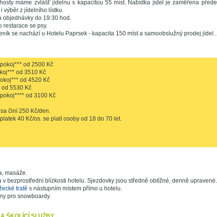
hosty máme zvlášť jídelnu s kapacitou 55 míst. Nabídka jídel je zaměřena předev
 výběr z jídelního lístku.
á objednávky do 19:30 hod.
 restarace se psy.
ník se nachází u Hotelu Paprsek - kapacita 150 míst a samoobslužný prodej jídel .
pokoj*** od 2500 Kč
koj*** od 3510 Kč
pokoj*** od 4520 Kč
 od 5530 Kč
pokoj**** od 3100 Kč
sa činí 250 Kč/den.
latek 40 Kč/os. se platí osoby od 18 do 70 let.
a, masáže.
a
v bezprostřední blízkosti hotelu. Sjezdovky jsou středně obtížné, denně upravené.
žecké tratě
s nástupním místem přímo u hotelu.
ény pro snowboardy.
A ŠKOLÍCÍ SLUŽBY