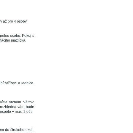
y až pro 4 osoby.
spělou osobu. Pokoj s
mácího mazlíčka.
í zařízení a lednice.
ísta vrcholu Větrov.
á rozhledna vám bude
ospělé + max. 2 děti.
em do širokého okolí.