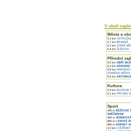
V okolí najdet
Města a ob
5,2 km
OSTRUŽN
5,7 km
BRANNÁ
6,2 km
STARÉ MĚ
6,4 km
ŠLÉGLOV
Přírodní zaj
8,0 km
OBŘÍ SKÁ
8,3 km
NÁRODNÍ 
9,6 km
NÁRODNÍ P
STARÉHO MĚSTA
9,6 km
ANTONIUS
Kultura
5,9 km
MUZEUM S
6,1 km
PRO-BIO G
Sport
444 m
BĚŽECKÉ 
SNĚŽNÍKEM
444 m
JESENICK
984 m
LANOVÁ D
984 m
HORSKÝ A
4,0 km
LYŽAŘSKÝ 