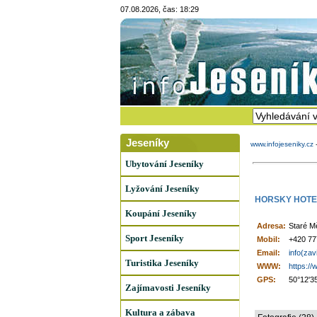
07.08.2026, čas: 18:29
Jeseníky
www.infojeseniky.cz
Ubytování Jeseníky
Lyžování Jeseníky
HORSKY HOTE
Koupání Jeseníky
Adresa:
Staré M
Sport Jeseníky
Mobil:
+420 77
Email:
info(za
Turistika Jeseníky
WWW:
https:/
GPS:
50°12'3
Zajímavosti Jeseníky
Kultura a zábava