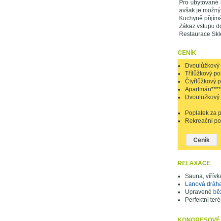
Pro ubytované 
avšak je možný i
Kuchyně přijím
Zákaz vstupu do
Restaurace Skle
CENÍK
Dvoulůžkový 
Třílůžkový po
Čtyřlůžkový 
Apartmán****
Dvoulůžkový 
Poplatek za p
Rekreační pop
Ceník
RELAXACE
Sauna, vířívk
Lanová dráh
Upravené
bě
Perfektní ter
KONGRESOVÉ 