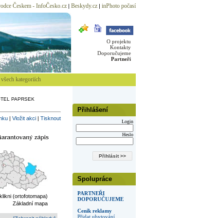
odce Českem - InfoČesko.cz
Beskydy.cz
inPhoto počasí
|
|
O projektu
Kontakty
Doporučujeme
Partneři
všech kategoriích
TEL PAPRSEK
Přihlášení
inku
|
Vložit akci
|
Tisknout
Login
Heslo
Spolupráce
PARTNEŘI
 klikni (ortofotomapa)
DOPORUČUJEME
Základní mapa
Ceník reklamy
Přidat ubytování