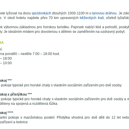
ete lyžovat na dvou
sjezdovkách
dlouhých 1000-1100 m s
lanovou dráhou
. Je zd
e. V okolí hotelu najdete přes 70 km upravených
běžeckých tratí
, včetně lyžařs
ek výbornou základnou pro horskou turistiku. Paprsek nabízí klid a pohodlí, posky
dy. Je ideálním místem pro dovolenou s dětmin se zaměřením na ozdravný pobyt.
BA
í.
na pondělí – neděle 7:00 – 18:00 hod.
 – 18:00
 – 10:00
koj ***
okoje typické pro horské chaty s vlastním sociálním zařízením pro dvě osoby.
koj s přistýlkou ***
okoje typické pro horské chaty s vlastním sociálním zařízením pro dvě osoby a mo
děleny na spojená a rozdělená lůžka.
koj ****
rtní pokoje s manželskou postelí. Přistýlka vhodná pro dvě děti do 12 let ne
 zařízení a lednice.