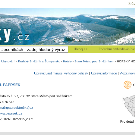
Prův
Hledej >>
Podrobné vyhledávání ve 
-
Ubytování
-
Králický Sněžník a Šumpersko
-
Hotely
-
Staré Město pod Sněžníkem
-
HORSKY HO
Upravit Last minute, výhodný balíček
|
Upravit informace
|
Vložit nov
L PAPRSEK
ěsto ev.č. 27, 788 32 Staré Město pod Sněžníkem
7 076 542
vináč)paprsek(tečka)cz
/www.paprsek.cz
5,916"N, 16°59'25,200"E
Pro detail