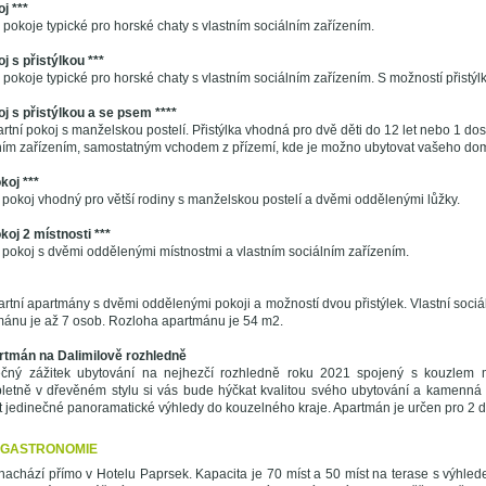
j ***
okoje typické pro horské chaty s vlastním sociálním zařízením.
j s přistýlkou ***
okoje typické pro horské chaty s vlastním sociálním zařízením. S možností přistýlk
j s přistýlkou a se psem ****
tní pokoj s manželskou postelí. Přistýlka vhodná pro dvě děti do 12 let nebo 1 do
lním zařízením, samostatným vchodem z přízemí, kde je možno ubytovat vašeho do
koj ***
okoj vhodný pro větší rodiny s manželskou postelí a dvěmi oddělenými lůžky.
oj 2 místnosti ***
pokoj s dvěmi oddělenými místnostmi a vlastním sociálním zařízením.
tní apartmány s dvěmi oddělenými pokoji a možností dvou přistýlek. Vlastní sociáln
mánu je až 7 osob. Rozloha apartmánu je 54 m2.
rtmán na Dalimilově rozhledně
nečný zážitek ubytování na nejhezčí rozhledně roku 2021 spojený s kouzlem m
etně v dřevěném stylu si vás bude hýčkat kvalitou svého ubytování a kamenn
t jedinečné panoramatické výhledy do kouzelného kraje. Apartmán je určen pro 2 d
- GASTRONOMIE
achází přímo v Hotelu Paprsek. Kapacita je 70 míst a 50 míst na terase s výhled