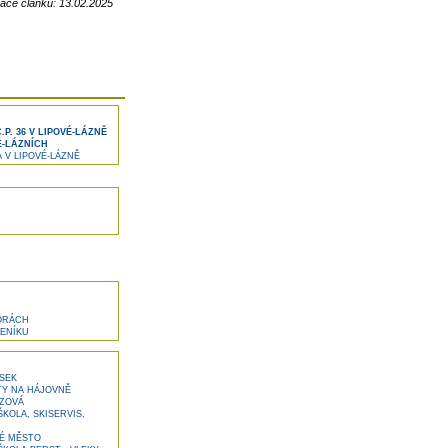
zace článku: 13.02.2025
. 36 V LIPOVÉ-LÁZNĚ
É-LÁZNÍCH
V LIPOVÉ-LÁZNĚ
ORÁCH
ENÍKU
SEK
Y NA HÁJOVNĚ
ZOVÁ
OLA, SKISERVIS,
É MĚSTO