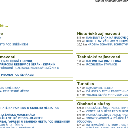
Datum poslední aktuali
e ...
ce
Historické zajímavosti
Á
8,5 km
KAMENNÝ ZNAK NA BUDOVĚ Č.P
9,9 km
KOSTEL SV. VÁCLAVA V LIPOV
STO POD SNĚŽNÍKEM
10,0 km
HROBKA JOHANNA SCHROTHA 
ímavosti
Technické zajímavosti
LY NAD HORNÍ LIPOVOU
1,8 km
DALIMILOVA ROZHLEDNA
PŘÍRODNÍ REZERVACE ŠERÁK - KEPRNÍK
7,9 km
ROZHLEDNA ŠTVANICE
ŘÍRODNÍ REZERVACE KRALICKÝ SNĚŽNÍK U
 PRAMEN POD ŠERÁKEM
Turistika
TAROMĚSTSKA
5,7 km
RAMZOVSKÉ SEDLO
ALERIE STARÉ MĚSTO
6,2 km
LVÍ HORA V RYCHLEBSKÝCH H
8,7 km
VRCHOL ŠERÁK V HRUBÉM JES
Obchod a služby
TRATĚ NA PAPRSKU U STARÉHO MĚSTA POD
576 m
HORSKÁ SLUŽBA STANICE PAPR
4,2 km
CENTRUM SLUŽEB PRO TURIST
Á LYŽAŘSKÁ MAGISTRÁLA
5,9 km
HORSKÁ SLUŽBA STANICE RAM
RÁHA VELKÉ VRBNO - PAPRSEK
6,0 km
SNOWBOARDOVÁ A LYŽAŘSKÁ ŠK
REÁL PAPRSEK U STARÉHO MĚSTA POD SNĚŽNÍKEM
PŮJČOVNA
AREÁL PETŘÍKOV
6,2 km
INFORMAČNÍ CENTRUM - STAR