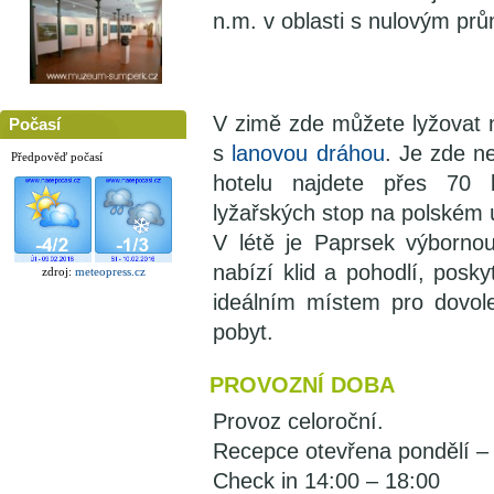
n.m. v oblasti s nulovým pr
V zimě zde můžete lyžovat
Počasí
s
lanovou dráhou
. Je zde n
Předpověď počasí
hotelu najdete přes 70
lyžařských stop na polském
V létě je Paprsek výbornou
nabízí klid a pohodlí, posk
zdroj:
meteopress.cz
ideálním místem pro dovo
pobyt.
PROVOZNÍ DOBA
Provoz celoroční.
Recepce otevřena pondělí – 
Check in 14:00 – 18:00