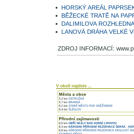
HORSKÝ AREÁL PAPRSE
BĚŽECKÉ TRATĚ NA PAP
DALIMILOVA ROZHLEDN
LANOVÁ DRÁHA VELKÉ V
ZDROJ INFORMACÍ: www.pa
V okolí najdete ...
Města a obce
5,2 km
OSTRUŽNÁ
5,7 km
BRANNÁ
6,2 km
STARÉ MĚSTO POD SNĚŽNÍKEM
6,4 km
ŠLÉGLOV
Přírodní zajímavosti
8,0 km
OBŘÍ SKÁLY NAD HORNÍ LIPOVOU
8,3 km
NÁRODNÍ PŘÍRODNÍ REZERVACE ŠERÁK - KE
9,6 km
NÁRODNÍ PŘÍRODNÍ REZERVACE KRALICKÝ SN