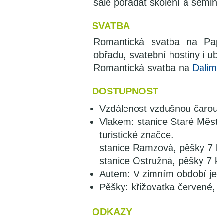
sále pořádat školení a semin
SVATBA
Romantická svatba na Pap
obřadu, svatební hostiny i 
Romantická svatba na
Dalim
DOSTUPNOST
Vzdálenost vzdušnou čarou
Vlakem: stanice Staré Měs
turistické značce.
stanice Ramzová, pěšky 7 k
stanice Ostružná, pěšky 7 
Autem: V zimním období je 
Pěšky: křižovatka červené, 
ODKAZY