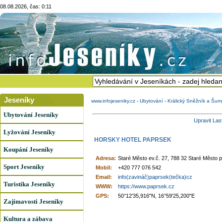
08.08.2026, čas: 0:11
Jeseníky
www.infojeseniky.cz
-
Ubytování
-
Králický Sněžník a Šum
Ubytování Jeseníky
Upravit Las
Lyžování Jeseníky
HORSKY HOTEL PAPRSEK
Koupání Jeseníky
Adresa:
Staré Město ev.č. 27, 788 32 Staré Město
Sport Jeseníky
Mobil:
+420 777 076 542
Email:
info(zavináč)paprsek(tečka)cz
Turistika Jeseníky
WWW:
https://www.paprsek.cz
GPS:
50°12'35,916"N, 16°59'25,200"E
Zajímavosti Jeseníky
Kultura a zábava