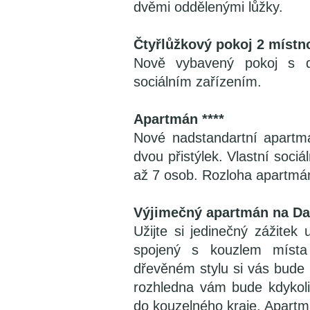
dvěmi oddělenými lůžky.
Čtyřlůžkový pokoj 2 místno
Nově vybavený pokoj s d
sociálním zařízením.
Apartmán ****
Nové nadstandartní apartm
dvou přistýlek. Vlastní sociá
až 7 osob. Rozloha apartmá
Výjimečný apartmán na Da
Užijte si jedinečný zážitek
spojený s kouzlem místa
dřevěném stylu si vás bude
rozhledna vám bude kdykoli
do kouzelného kraje. Apartmá