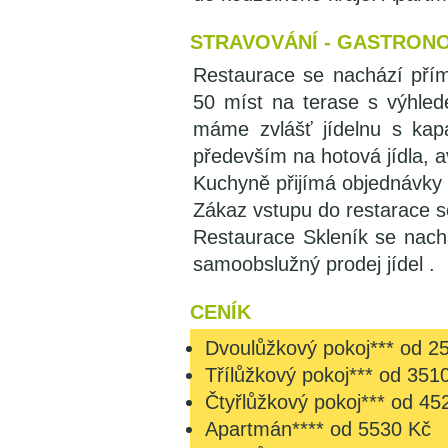
STRAVOVÁNÍ - GASTRON
Restaurace se nachází přím
50 míst na terase s výhled
máme zvlášť jídelnu s kap
především na hotová jídla, av
Kuchyně přijímá objednávky
Zákaz vstupu do restarace s
Restaurace Skleník se nach
samoobslužný prodej jídel .
CENÍK
Dvoulůžkový pokoj*** od 2
Třílůžkový pokoj*** od 351
Čtyřlůžkový pokoj*** od 45
Apartmán**** od 5530 Kč