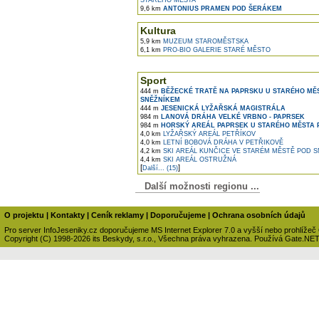
STARÉHO MĚSTA
9,6 km
ANTONIUS PRAMEN POD ŠERÁKEM
Kultura
5,9 km
MUZEUM STAROMĚSTSKA
6,1 km
PRO-BIO GALERIE STARÉ MĚSTO
Sport
444 m
BĚŽECKÉ TRATĚ NA PAPRSKU U STARÉHO MĚ
SNĚŽNÍKEM
444 m
JESENICKÁ LYŽAŘSKÁ MAGISTRÁLA
984 m
LANOVÁ DRÁHA VELKÉ VRBNO - PAPRSEK
984 m
HORSKÝ AREÁL PAPRSEK U STARÉHO MĚSTA 
4,0 km
LYŽAŘSKÝ AREÁL PETŘÍKOV
4,0 km
LETNÍ BOBOVÁ DRÁHA V PETŘIKOVĚ
4,2 km
SKI AREÁL KUNČICE VE STARÉM MĚSTĚ POD 
4,4 km
SKI AREÁL OSTRUŽNÁ
[
]
Další... (15)
Další možnosti regionu ...
O projektu
|
Kontakty
|
Ceník reklamy
|
Doporučujeme
|
Ochrana osobních údajů
Pro server InfoJeseniky.cz doporučujeme MS Internet Explorer 7.0 a vyšší nebo prohlížeč
Copyright (C) 1998-2026 its Beskydy, s.r.o., Všechna práva vyhrazena. Používá Gate.NE