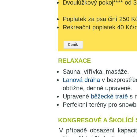
Dvoulůžkový pokoj**** od 
Poplatek za psa činí 250 K
Rekreační poplatek 40 Kč/os
Ceník
RELAXACE
Sauna, vířívka, masáže.
Lanová dráha
v bezprostřed
obtížné, denně upravené.
Upravené
běžecké tratě
s n
Perfektní terény pro snowb
KONGRESOVÉ A ŠKOLÍCÍ 
V případě obsazení kapacit