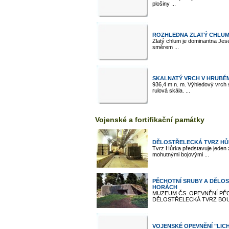
plošiny ...
ROZHLEDNA ZLATÝ CHLUM
Zlatý chlum je dominantna Jesen
směrem ...
SKALNATÝ VRCH V HRUBÉM
936,4 m n. m. Výhledový vrch
rulová skála. ...
Vojenské a fortifikační památky
DĚLOSTŘELECKÁ TVRZ HŮ
Tvrz Hůrka představuje jeden z
mohutnými bojovými ...
PĚCHOTNÍ SRUBY A DĚLOS
HORÁCH
MUZEUM ČS. OPEVNĚNÍ PĚCH
DĚLOSTŘELECKÁ TVRZ BOUD
VOJENSKÉ OPEVNĚNÍ "LIC