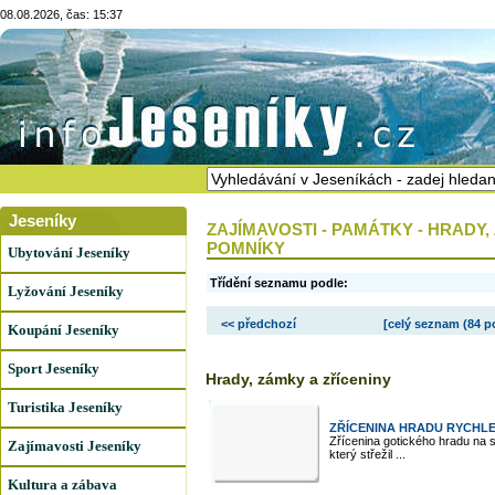
08.08.2026, čas: 15:37
Jeseníky
ZAJÍMAVOSTI - PAMÁTKY - HRADY,
POMNÍKY
Ubytování Jeseníky
Třídění seznamu podle:
Lyžování Jeseníky
<< předchozí
[celý seznam (
84 p
Koupání Jeseníky
Sport Jeseníky
Hrady, zámky a zříceniny
Turistika Jeseníky
ZŘÍCENINA HRADU RYCHLE
Zřícenina gotického hradu na s
Zajímavosti Jeseníky
který střežil ...
Kultura a zábava