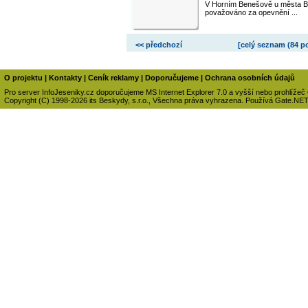
V Horním Benešově u města Bru
považováno za opevnění ...
<< předchozí
[celý seznam (
84 p
O projektu
|
Kontakty
|
Ceník reklamy
|
Doporučujeme
|
Ochrana osobních údajů
Pro server InfoJeseniky.cz doporučujeme MS Internet Explorer 7.0 a vyšší nebo prohlížeč
Copyright (C) 1998-2026 its Beskydy, s.r.o., Všechna práva vyhrazena. Používá Gate.NE