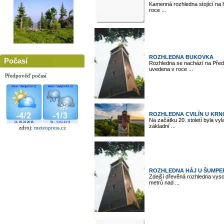
Kamenná rozhledna stojící na h
roce ...
ROZHLEDNA BUKOVKA
Počasí
Rozhledna se nachází na Před
uvedena v roce ...
Předpověď počasí
ROZHLEDNA CVILÍN U KRN
Na začátku 20. století byla vy
základní ...
zdroj:
meteopress.cz
ROZHLEDNA HÁJ U ŠUMPE
Zdejší dřevěná rozhledna vyso
metrů nad ...