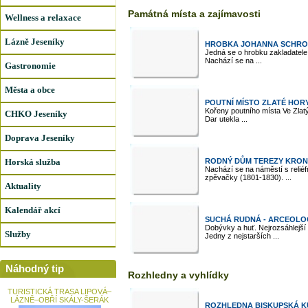
Památná místa a zajímavosti
Wellness a relaxace
Lázně Jeseníky
HROBKA JOHANNA SCHROT
Jedná se o hrobku zakladatele
Nachází se na ...
Gastronomie
Města a obce
POUTNÍ MÍSTO ZLATÉ HOR
Kořeny poutního místa Ve Zlat
CHKO Jeseníky
Dar utekla ...
Doprava Jeseníky
Horská služba
RODNÝ DŮM TEREZY KRON
Nachází se na náměstí s relié
zpěvačky (1801-1830). ...
Aktuality
Kalendář akcí
SUCHÁ RUDNÁ - ARCEOLO
Dobývky a huť. Nejrozsáhlejší
Služby
Jedny z nejstarších ...
Náhodný tip
Rozhledny a vyhlídky
TURISTICKÁ TRASA LIPOVÁ–
LÁZNĚ–OBŘÍ SKÁLY-ŠERÁK
ROZHLEDNA BISKUPSKÁ K