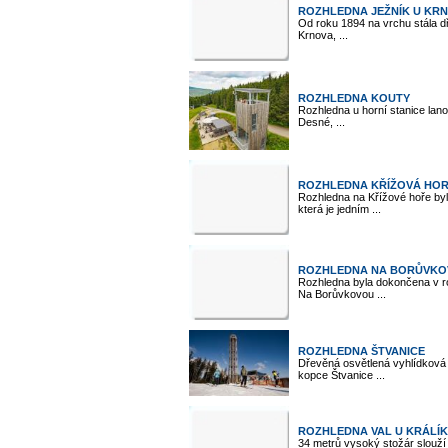
ROZHLEDNA JEŽNÍK U KR
Od roku 1894 na vrchu stála dř
Krnova, ...
ROZHLEDNA KOUTY
Rozhledna u horní stanice lan
Desné, ...
ROZHLEDNA KŘÍŽOVÁ HOR
Rozhledna na Křížové hoře byl
která je jedním ...
ROZHLEDNA NA BORŮVKO
Rozhledna byla dokončena v roc
Na Borůvkovou ...
ROZHLEDNA ŠTVANICE
Dřevěná osvětlená vyhlídková 
kopce Štvanice ...
ROZHLEDNA VAL U KRÁLÍ
34 metrů vysoký stožár slouží 