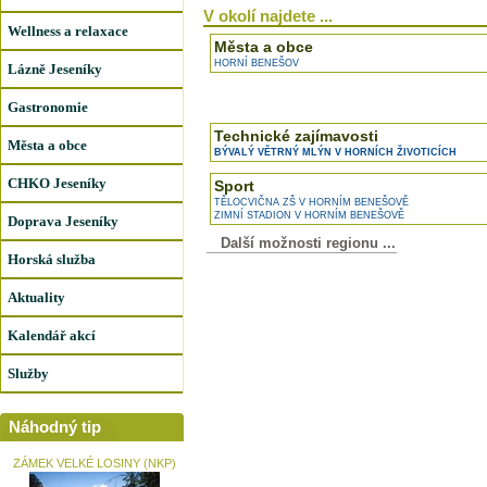
V okolí najdete ...
Wellness a relaxace
Města a obce
HORNÍ BENEŠOV
Lázně Jeseníky
Gastronomie
Technické zajímavosti
Města a obce
BÝVALÝ VĚTRNÝ MLÝN V HORNÍCH ŽIVOTICÍCH
CHKO Jeseníky
Sport
TĚLOCVIČNA ZŠ V HORNÍM BENEŠOVĚ
ZIMNÍ STADION V HORNÍM BENEŠOVĚ
Doprava Jeseníky
Další možnosti regionu ...
Horská služba
Aktuality
Kalendář akcí
Služby
Náhodný tip
ZÁMEK VELKÉ LOSINY (NKP)