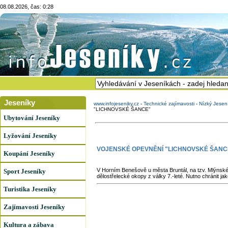
08.08.2026, čas: 0:28
Jeseníky
www.infojeseniky.cz
-
Technické zajímavosti
-
Nízký Jesen
"LICHNOVSKÉ ŠANCE"
Ubytování Jeseníky
Lyžování Jeseníky
VOJENSKÉ OPEVNĚNÍ "LICHNOVSKÉ ŠANC
Koupání Jeseníky
V Horním Benešově u města Bruntál, na tzv. Mlýnském
Sport Jeseníky
dělostřelecké okopy z války 7.-leté. Nutno chránit j
Turistika Jeseníky
Zajímavosti Jeseníky
Kultura a zábava