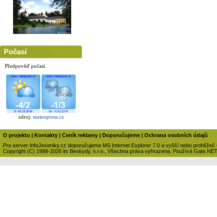
Počasí
Předpověď počasí
zdroj:
meteopress.cz
O projektu
|
Kontakty
|
Ceník reklamy
|
Doporučujeme
|
Ochrana osobních údajů
Pro server InfoJeseniky.cz doporučujeme MS Internet Explorer 7.0 a vyšší nebo prohlížeč
Copyright (C) 1998-2026 its Beskydy, s.r.o., Všechna práva vyhrazena. Používá Gate.NE