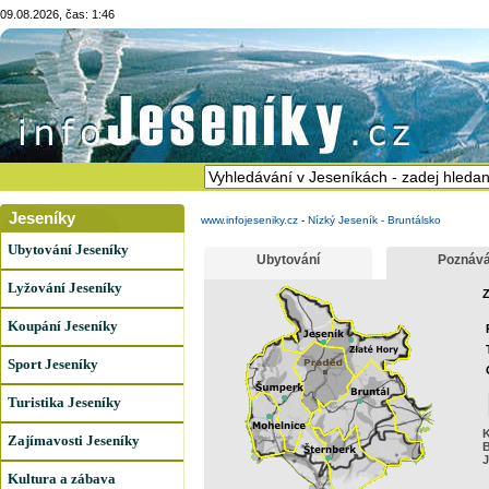
09.08.2026, čas: 1:46
Jeseníky
www.infojeseniky.cz
-
Nízký Jeseník - Bruntálsko
Ubytování Jeseníky
Ubytování
Poznává
Lyžování Jeseníky
Z
Koupání Jeseníky
Sport Jeseníky
Turistika Jeseníky
K
Zajímavosti Jeseníky
B
J
Kultura a zábava