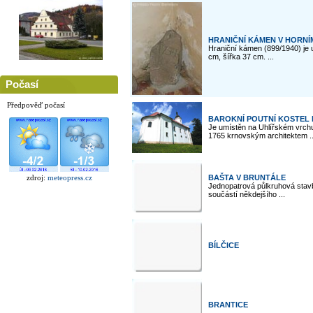
HRANIČNÍ KÁMEN V HORNÍ
Hraniční kámen (899/1940) je
cm, šířka 37 cm. ...
Počasí
Předpověď počasí
BAROKNÍ POUTNÍ KOSTEL
Je umístěn na Uhlířském vrchu
1765 krnovským architektem ..
BAŠTA V BRUNTÁLE
zdroj:
meteopress.cz
Jednopatrová půlkruhová stav
součástí někdejšího ...
BÍLČICE
BRANTICE