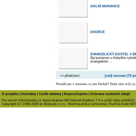
DOLNÍ MORAVICE
DVORCE
EVANGELICKÝ KOSTEL V 
Byl postaven u Kobylího rybníka
evangelické ...
<< předchozí
[celý seznam (
75 p
Nenašli jste v seznamu co jste hledali? Dejte nám svůj
tip
O projektu
|
Kontakty
|
Ceník reklamy
|
Doporučujeme
|
Ochrana osobních údajů
Pro server InfoJeseniky.cz doporučujeme MS Internet Explorer 7.0 a vyšší nebo prohlížeč
Copyright (C) 1998-2026 its Beskydy, s.r.o., Všechna práva vyhrazena. Používá Gate.NE