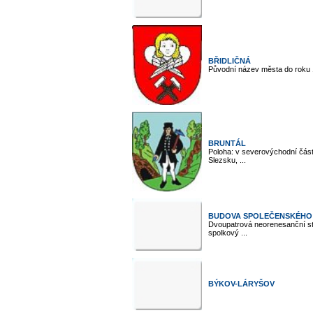
BŘIDLIČNÁ
Původní název města do roku 1
BRUNTÁL
Poloha: v severovýchodní část
Slezsku, ...
BUDOVA SPOLEČENSKÉHO
Dvoupatrová neorenesanční sta
spolkový ...
BÝKOV-LÁRYŠOV