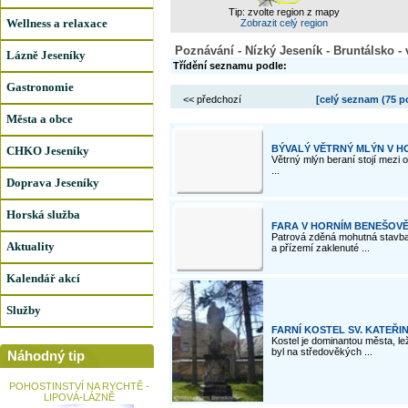
Tip: zvolte region z mapy
Wellness a relaxace
Zobrazit celý region
Poznávání - Nízký Jeseník - Bruntálsko -
Lázně Jeseníky
Třídění seznamu podle:
Gastronomie
<< předchozí
[celý seznam (
75 p
Města a obce
BÝVALÝ VĚTRNÝ MLÝN V H
CHKO Jeseníky
Větrný mlýn beraní stojí mezi 
...
Doprava Jeseníky
Horská služba
FARA V HORNÍM BENEŠOV
Patrová zděná mohutná stavba 
Aktuality
a přízemí zaklenuté ...
Kalendář akcí
Služby
FARNÍ KOSTEL SV. KATEŘI
Kostel je dominantou města, le
byl na středověkých ...
Náhodný tip
POHOSTINSTVÍ NA RYCHTĚ -
LIPOVÁ-LÁZNĚ