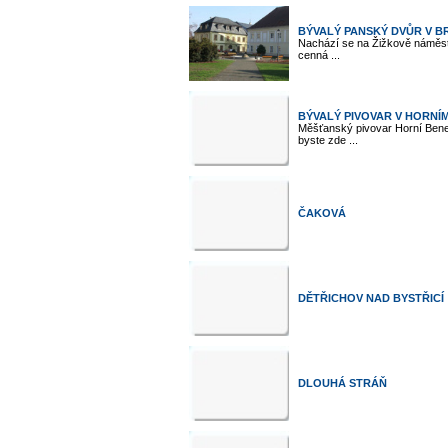
BÝVALÝ PANSKÝ DVŮR V 
Nachází se na Žižkově náměstí
cenná ...
BÝVALÝ PIVOVAR V HORNÍ
Měšťanský pivovar Horní Bene
byste zde ...
ČAKOVÁ
DĚTŘICHOV NAD BYSTŘICÍ
DLOUHÁ STRÁŇ