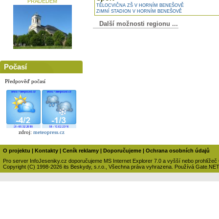
PRADĚDEM
TĚLOCVIČNA ZŠ V HORNÍM BENEŠOVĚ
ZIMNÍ STADION V HORNÍM BENEŠOVĚ
Další možnosti regionu ...
Počasí
Předpověď počasí
zdroj:
meteopress.cz
O projektu
|
Kontakty
|
Ceník reklamy
|
Doporučujeme
|
Ochrana osobních údajů
Pro server InfoJeseniky.cz doporučujeme MS Internet Explorer 7.0 a vyšší nebo prohlížeč
Copyright (C) 1998-2026 its Beskydy, s.r.o., Všechna práva vyhrazena. Používá Gate.NE