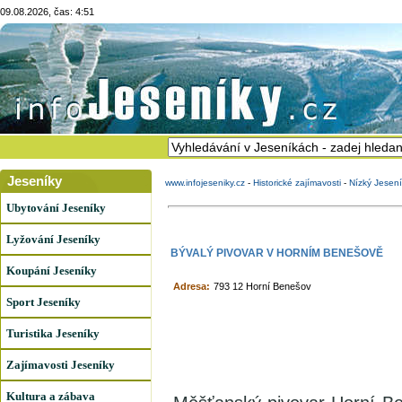
09.08.2026, čas: 4:51
Jeseníky
www.infojeseniky.cz
-
Historické zajímavosti
-
Nízký Jesen
Ubytování Jeseníky
Lyžování Jeseníky
BÝVALÝ PIVOVAR V HORNÍM BENEŠOVĚ
Koupání Jeseníky
Adresa:
793 12 Horní Benešov
Sport Jeseníky
Turistika Jeseníky
Zajímavosti Jeseníky
Kultura a zábava