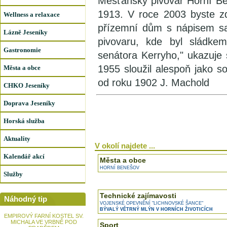
Měšťanský pivovar Horní Be
1913. V roce 2003 byste z
Wellness a relaxace
přízemní dům s nápisem sa
Lázně Jeseníky
pivovaru, kde byl sládke
Gastronomie
senátora Kerryho," ukazuje 
1955 sloužil alespoň jako s
Města a obce
od roku 1902 J. Machold
CHKO Jeseníky
Doprava Jeseníky
Horská služba
Aktuality
V okolí najdete ...
Kalendář akcí
Města a obce
HORNÍ BENEŠOV
Služby
Technické zajímavosti
Náhodný tip
VOJENSKÉ OPEVNĚNÍ "LICHNOVSKÉ ŠANCE"
BÝVALÝ VĚTRNÝ MLÝN V HORNÍCH ŽIVOTICÍCH
EMPIROVÝ FARNÍ KOSTEL SV.
MICHALA VE VRBNĚ POD
Sport