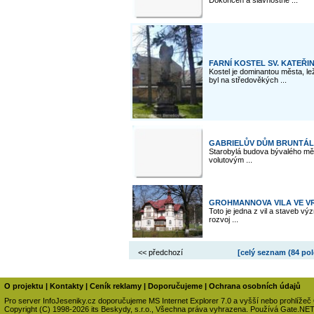
Dokončen a slavnostně ...
FARNÍ KOSTEL SV. KATEŘI
Kostel je dominantou města, le
byl na středověkých ...
GABRIELŮV DŮM BRUNTÁL
Starobylá budova bývalého mě
volutovým ...
GROHMANNOVA VILA VE V
Toto je jedna z vil a staveb v
rozvoj ...
<< předchozí
[celý seznam (
84 po
O projektu
|
Kontakty
|
Ceník reklamy
|
Doporučujeme
|
Ochrana osobních údajů
Pro server InfoJeseniky.cz doporučujeme MS Internet Explorer 7.0 a vyšší nebo prohlížeč
Copyright (C) 1998-2026 its Beskydy, s.r.o., Všechna práva vyhrazena. Používá Gate.NE