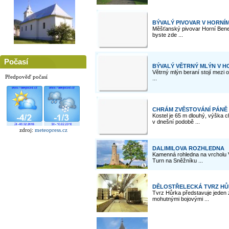
BÝVALÝ PIVOVAR V HORNÍ
Měšťanský pivovar Horní Bene
byste zde ...
Počasí
BÝVALÝ VĚTRNÝ MLÝN V H
Větrný mlýn beraní stojí mezi 
Předpověď počasí
...
CHRÁM ZVĚSTOVÁNÍ PÁNĚ
Kostel je 65 m dlouhý, výška c
v dnešní podobě ...
zdroj:
meteopress.cz
DALIMILOVA ROZHLEDNA
Kamenná rohledna na vrcholu V
Turn na Sněžníku ...
DĚLOSTŘELECKÁ TVRZ HŮ
Tvrz Hůrka představuje jeden z
mohutnými bojovými ...