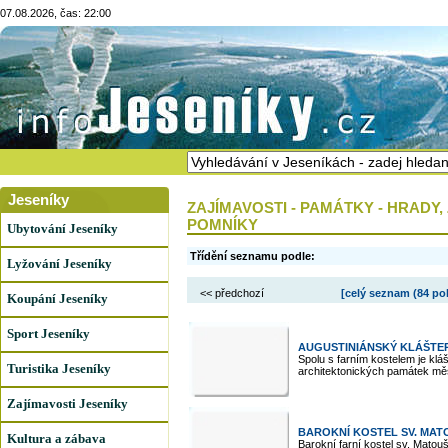
07.08.2026, čas: 22:00
Jeseníky
ZAJÍMAVOSTI - PAMÁTKY - HRADY,
POMNÍKY
Ubytování Jeseníky
Třídění seznamu podle:
Lyžování Jeseníky
<< předchozí
[celý seznam (
84 po
Koupání Jeseníky
Sport Jeseníky
AUGUSTINIÁNSKÝ KLÁŠTE
Spolu s farním kostelem je kl
Turistika Jeseníky
architektonických památek měst
Zajímavosti Jeseníky
BAROKNÍ KOSTEL SV. MAT
Kultura a zábava
Barokní farní kostel sv. Mato