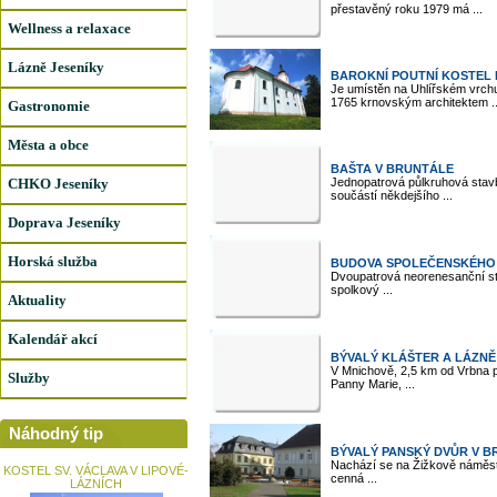
přestavěný roku 1979 má ...
Wellness a relaxace
Lázně Jeseníky
BAROKNÍ POUTNÍ KOSTEL
Je umístěn na Uhlířském vrchu
1765 krnovským architektem ..
Gastronomie
Města a obce
BAŠTA V BRUNTÁLE
CHKO Jeseníky
Jednopatrová půlkruhová stav
součástí někdejšího ...
Doprava Jeseníky
Horská služba
BUDOVA SPOLEČENSKÉHO
Dvoupatrová neorenesanční sta
spolkový ...
Aktuality
Kalendář akcí
BÝVALÝ KLÁŠTER A LÁZNĚ 
V Mnichově, 2,5 km od Vrbna 
Služby
Panny Marie, ...
Náhodný tip
BÝVALÝ PANSKÝ DVŮR V 
Nachází se na Žižkově náměstí
KOSTEL SV. VÁCLAVA V LIPOVÉ-
cenná ...
LÁZNÍCH