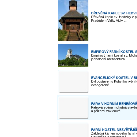
DŘEVĚNÁ KAPLE SV. HEDVI
Dřevěná kaple sv. Hedviky z po
Pradědem Vidly. Vidly ...
EMPIROVÝ FARNÍ KOSTEL 
Empírový farní kostel sv. Mic
jednolodní architektura ...
EVANGELICKÝ KOSTEL V 
Byl postaven u Kobylího rybníka
evangelické ...
FARA V HORNÍM BENEŠOV
Patrová zděná mohutná stavba 
a přízemí zaklenuté ...
FARNÍ KOSTEL NESVĚTĚJŠ
Základní kámen nového farního 